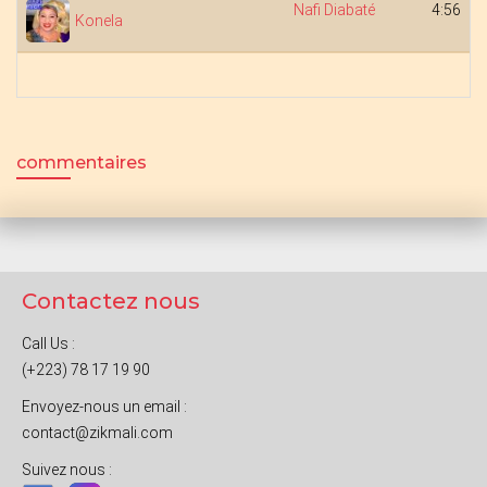
Nafi Diabaté
4:56
Konela
commentaires
Contactez nous
Call Us :
(+223) 78 17 19 90
Envoyez-nous un email :
contact@zikmali.com
Suivez nous :