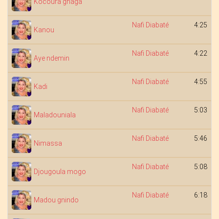
Kocoura gnaga
Nafi Diabaté
4:25
Kanou
Nafi Diabaté
4:22
Aye ndemin
Nafi Diabaté
4:55
Kadi
Nafi Diabaté
5:03
Maladouniala
Nafi Diabaté
5:46
Nimassa
Nafi Diabaté
5:08
Djougoula mogo
Nafi Diabaté
6:18
Madou gnindo