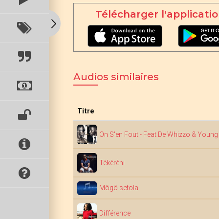
Télécharger l'applicatio
Audios similaires
Titre
On S'en Fout - Feat De Whizzo & Young
Tèkèrèni
Môgô setola
Différence