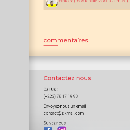
Histoire (mon tchialé Moriba Camara)
commentaires
Contactez nous
Call Us :
(+223) 78 17 19 90
Envoyez-nous un email :
contact@zikmali.com
Suivez nous :