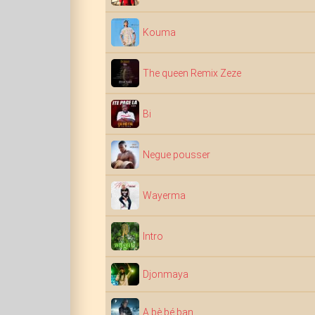
Kouma
The queen Remix Zeze
Bi
Negue pousser
Wayerma
Intro
Djonmaya
A bè bé ban