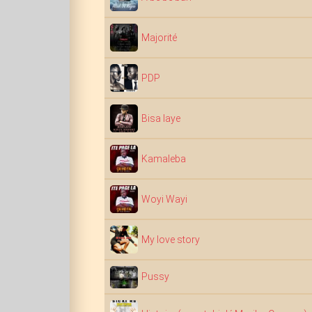
Majorité
PDP
Bisa laye
Kamaleba
Woyi Wayi
My love story
Pussy