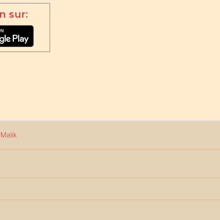
n sur:
 Malik