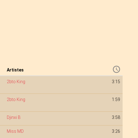
Artistes
2bto King
3:15
2bto King
1:59
Djinxi B
3:58
Miss MD
3:26