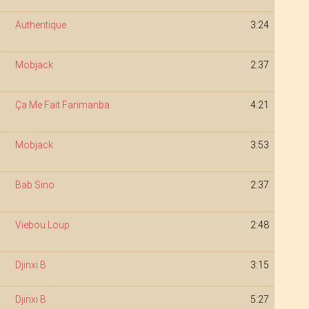
Authentique
3:24
Mobjack
2:37
Ça Me Fait Farimanba
4:21
Mobjack
3:53
Bab Sino
2:37
Viebou Loup
2:48
Djinxi B
3:15
Djinxi B
5:27