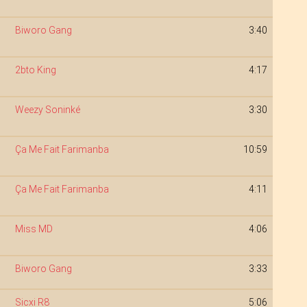
Biworo Gang
3:40
2bto King
4:17
Weezy Soninké
3:30
Ça Me Fait Farimanba
10:59
Ça Me Fait Farimanba
4:11
Miss MD
4:06
Biworo Gang
3:33
Sicxi R8
5:06