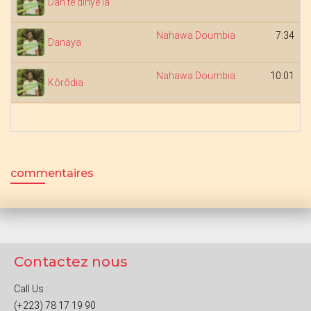
Dan te dinye la
Nahawa Doumbia
7:34
Danaya
Nahawa Doumbia
10:01
Kôrôdia
commentaires
Contactez nous
Call Us :
(+223) 78 17 19 90