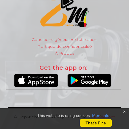
Conditions générales d'utilisation
Politique de confidencialité
À Propos
Get the app on:
x
This website is using cookies.
More info
.
© Copyright 2019, All Rights Reserved
Zikmali.com
That's Fine