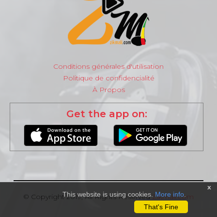
Conditions générales d'utilisation
Politique de confidencialité
À Propos
Get the app on:
x
This website is using cookies.
More info
.
© Copyright 2019, All Rights Reserved
Zikmali.com
That's Fine