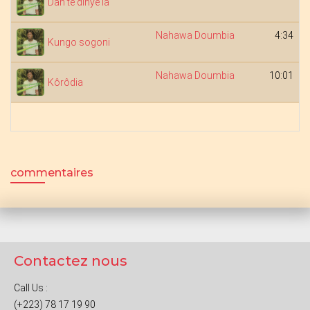
Dan te dinye la
Nahawa Doumbia
4:34
Kungo sogoni
Nahawa Doumbia
10:01
Kôrôdia
commentaires
Contactez nous
Call Us :
(+223) 78 17 19 90