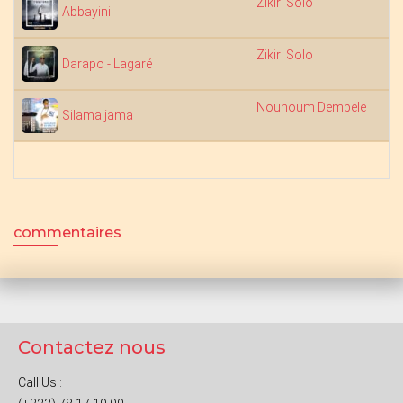
Zikiri Solo
Abbayini
Zikiri Solo
Darapo - Lagaré
Nouhoum Dembele
1
Silama jama
commentaires
Contactez nous
Call Us :