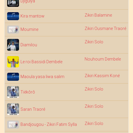
Djiguiya
Zikiri Balamine
Kira mantow
Zikiri Ousmane Traoré
Moumine
Zikiri Solo
Diamilou
Nouhoum Dembele
Le roi Bassidi Dembele
Zikiri Kassim Koné
Maoula yasa liwa salim
Zikiri Solo
Tièkôrô
Zikiri Solo
Saran Traoré
Zikiri Solo
Bandjougou - Zikiri Fatim Sylla