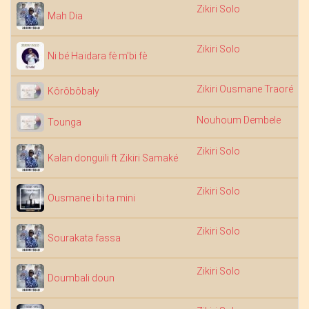
Zikiri Solo
Mah Dia
Zikiri Solo
Ni bé Haïdara fè m'bi fè
Zikiri Ousmane Traoré
Kôrôbôbaly
Nouhoum Dembele
Tounga
Zikiri Solo
Kalan donguili ft Zikiri Samaké
Zikiri Solo
Ousmane i bi ta mini
Zikiri Solo
Sourakata fassa
Zikiri Solo
Doumbali doun