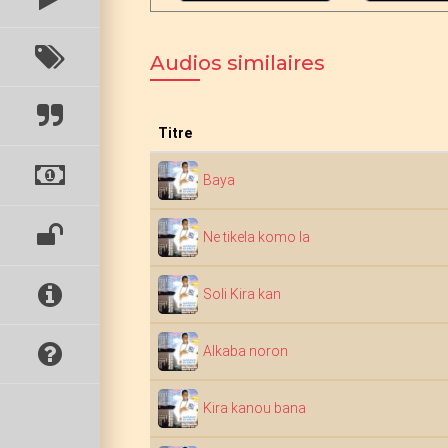
Audios similaires
Titre
Baya
Ne tikela komo la
Soli Kira kan
Alkaba noron
Kira kanou bana