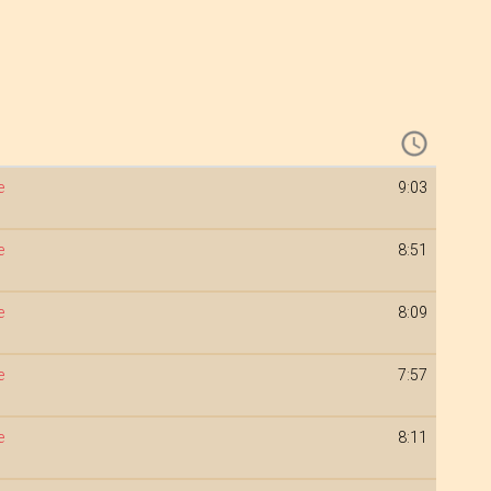
e
9:03
e
8:51
e
8:09
e
7:57
e
8:11