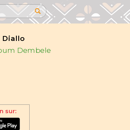
 Diallo
oum Dembele
n sur: