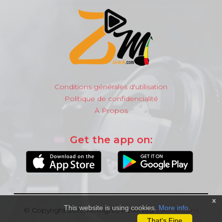
Conditions générales d'utilisation
Politique de confidencialité
À Propos
Get the app on:
x
This website is using cookies.
More info
.
© Copyright 2019, All Rights Reserved
Zikmali.com
That's Fine