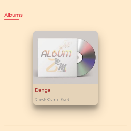
Albums
Danga
Cheick Oumar Koné