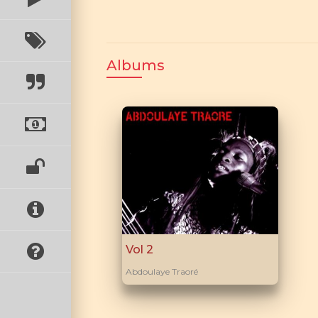
Albums
Vol 2
Abdoulaye Traoré