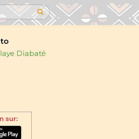
to
laye Diabaté
n sur: