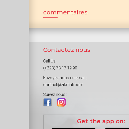
commentaires
Contactez nous
Call Us :
(+223) 78 17 19 90
Envoyez-nous un email :
contact@zikmali.com
Suivez nous :
Get the app on: