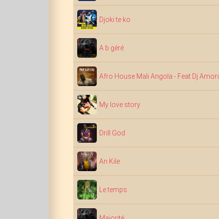
Djoki te ko
A b géré
Afro House Mali Angola - Feat Dj Amo
My love story
Drill God
An Kile
Le temps
Majorité