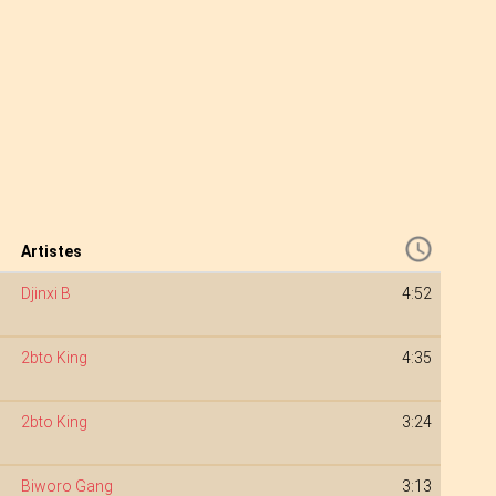
Artistes
Djinxi B
4:52
2bto King
4:35
2bto King
3:24
Biworo Gang
3:13