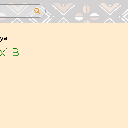
ya
xi B