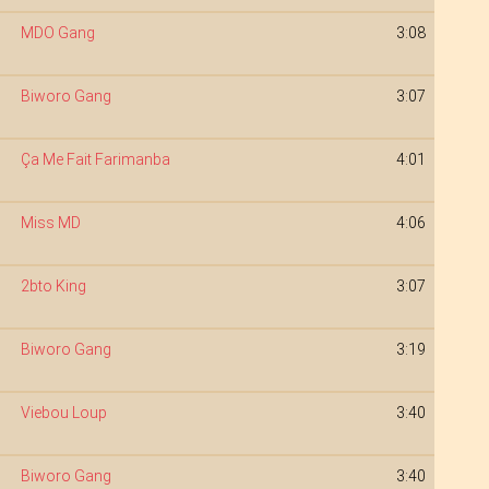
MDO Gang
3:08
Biworo Gang
3:07
Ça Me Fait Farimanba
4:01
Miss MD
4:06
2bto King
3:07
Biworo Gang
3:19
Viebou Loup
3:40
Biworo Gang
3:40