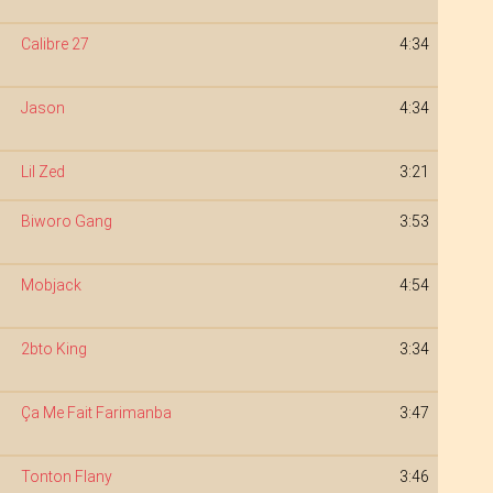
Calibre 27
4:34
Jason
4:34
Lil Zed
3:21
Biworo Gang
3:53
Mobjack
4:54
2bto King
3:34
Ça Me Fait Farimanba
3:47
Tonton Flany
3:46