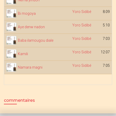
Nema yiridon
Yoro Sidibé
8:09
Bi mogoya
Yoro Sidibé
5:10
Aye denw nadon
Yoro Sidibé
7:03
Baba ilamougou diale
Yoro Sidibé
12:07
Kamili
Yoro Sidibé
7:05
Namara magni
commentaires