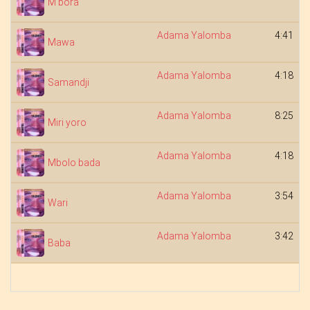
M'bora
Adama Yalomba
4:41
Mawa
Adama Yalomba
4:18
Samandji
Adama Yalomba
8:25
Miri yoro
Adama Yalomba
4:18
Mbolo bada
Adama Yalomba
3:54
Wari
Adama Yalomba
3:42
Baba