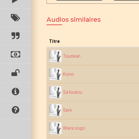
Audios similaires
Titre
Tounkan
Kono
Sa toutou
Sere
Wara sogo