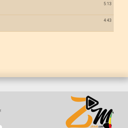
5:13
4:43
z