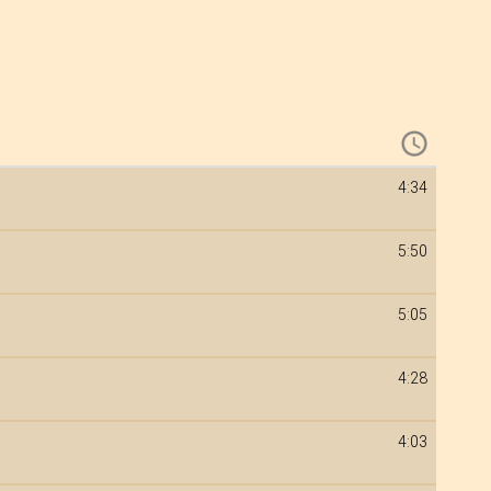
4:34
5:50
5:05
4:28
4:03