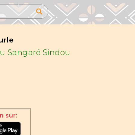
urle
u Sangaré Sindou
n sur: