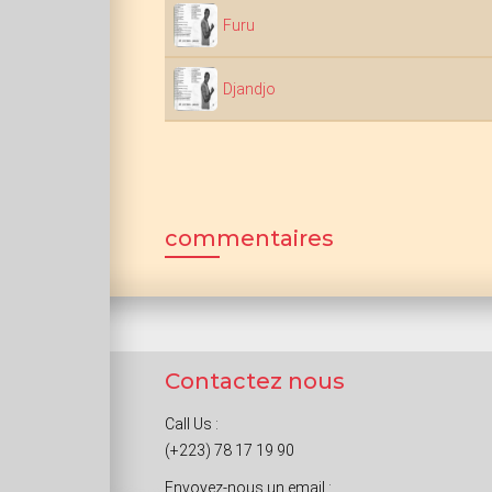
Furu
Djandjo
commentaires
Contactez nous
Call Us :
(+223) 78 17 19 90
Envoyez-nous un email :