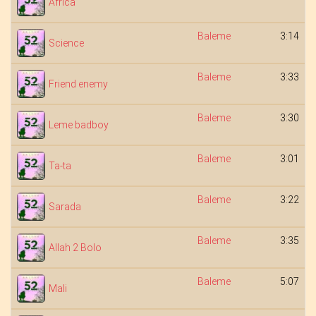
Africa
Baleme
3:14
Science
Baleme
3:33
Friend enemy
Baleme
3:30
Leme badboy
Baleme
3:01
Ta-ta
Baleme
3:22
Sarada
Baleme
3:35
Allah 2 Bolo
Baleme
5:07
Mali