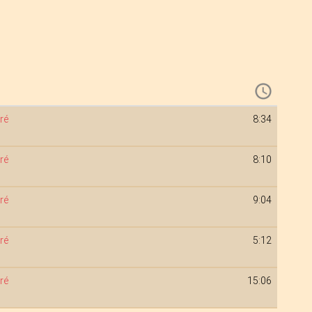
ré
8:34
ré
8:10
ré
9:04
ré
5:12
ré
15:06