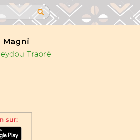
i Magni
Seydou Traoré
n sur: