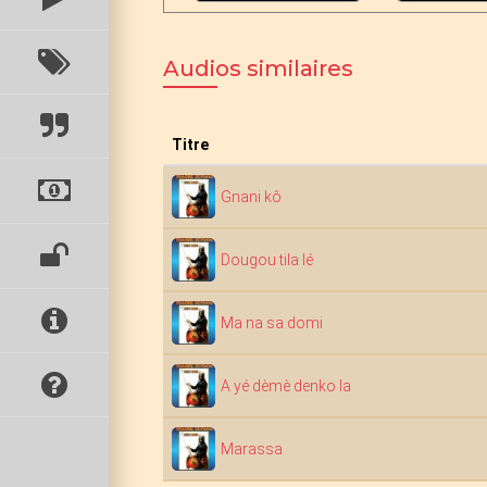
Audios similaires
Titre
Gnani kô
Dougou tila lé
Ma na sa domi
A yé dèmè denko la
Marassa