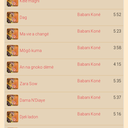
Kele magni
Babani Koné
5:52
Dag
Babani Koné
5:23
Ma vie a changé
Babani Koné
3:58
Môgô kuma
Babani Koné
4:15
An na gnoko dèmè
Babani Koné
5:35
Zara Sow
Babani Koné
5:37
Dama N'Diaye
Babani Koné
5:16
Djeli ladon