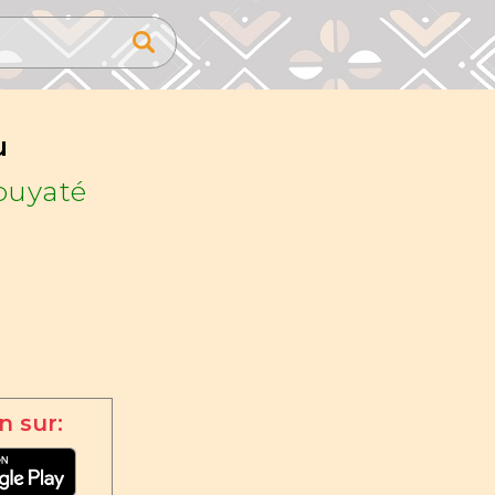
u
ouyaté
n sur: