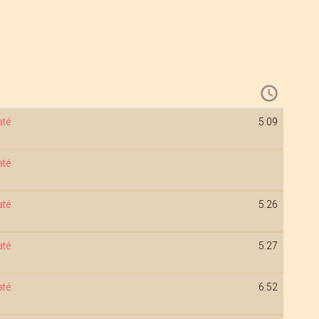
até
5:09
até
até
5:26
até
5:27
até
6:52