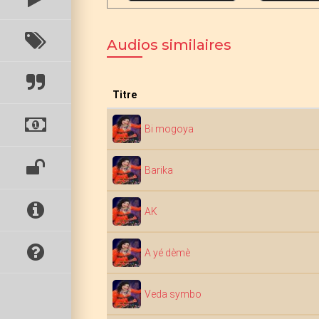
Audios similaires
Titre
Bi mogoya
Barika
AK
A yé dèmè
Veda symbo