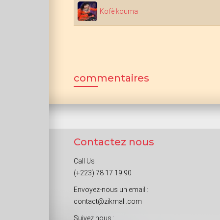
Kofè kouma
commentaires
Contactez nous
Call Us :
(+223) 78 17 19 90
Envoyez-nous un email :
contact@zikmali.com
Suivez nous :