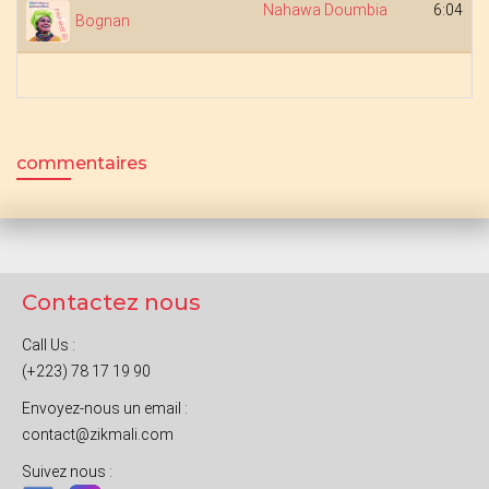
Nahawa Doumbia
6:04
Bognan
commentaires
Contactez nous
Call Us :
(+223) 78 17 19 90
Envoyez-nous un email :
contact@zikmali.com
Suivez nous :