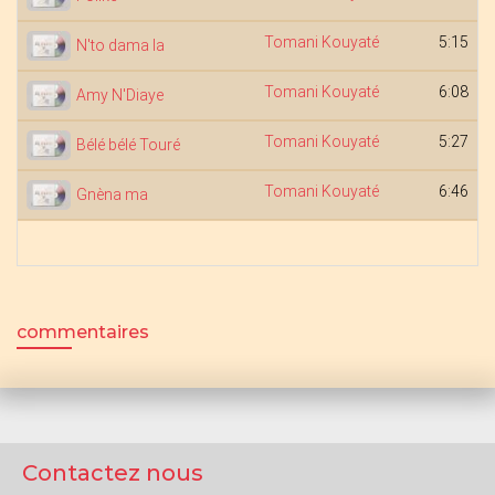
Tomani Kouyaté
5:15
N'to dama la
Tomani Kouyaté
6:08
Amy N'Diaye
Tomani Kouyaté
5:27
Bélé bélé Touré
Tomani Kouyaté
6:46
Gnèna ma
commentaires
Contactez nous