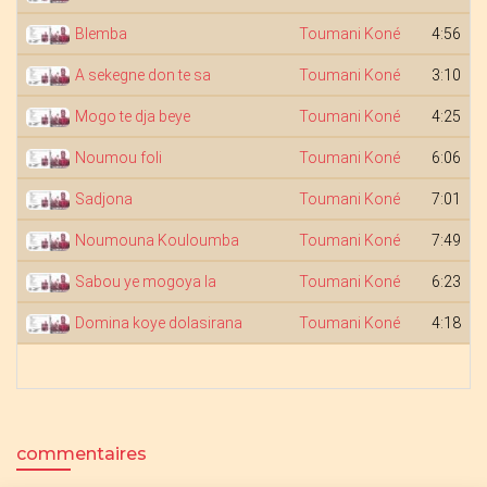
Blemba
Toumani Koné
4:56
A sekegne don te sa
Toumani Koné
3:10
Mogo te dja beye
Toumani Koné
4:25
Noumou foli
Toumani Koné
6:06
Sadjona
Toumani Koné
7:01
Noumouna Kouloumba
Toumani Koné
7:49
Sabou ye mogoya la
Toumani Koné
6:23
Domina koye dolasirana
Toumani Koné
4:18
commentaires