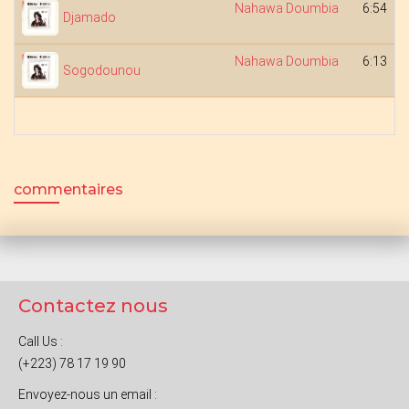
Nahawa Doumbia
6:54
Djamado
Nahawa Doumbia
6:13
Sogodounou
commentaires
Contactez nous
Call Us :
(+223) 78 17 19 90
Envoyez-nous un email :