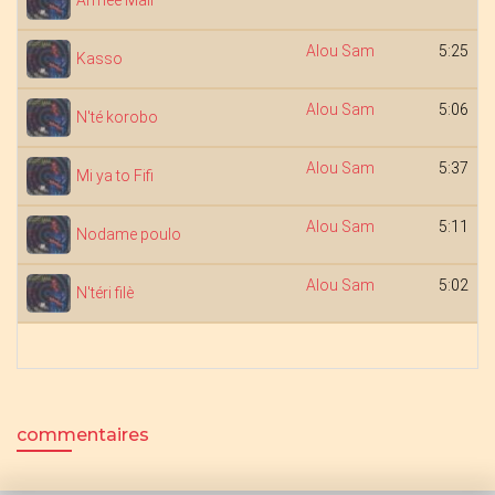
Armée Mali
Alou Sam
5:25
Kasso
Alou Sam
5:06
N'té korobo
Alou Sam
5:37
Mi ya to Fifi
Alou Sam
5:11
Nodame poulo
Alou Sam
5:02
N'téri filè
commentaires