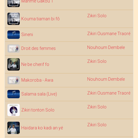
Mahmé Gakou 1
Zikiri Solo
Kouma tiaman bi fô
Zikiri Ousmane Traoré
1
Sineni
Nouhoum Dembele
1
Droit des femmes
Zikiri Solo
1
Ne be cherif fo
Nouhoum Dembele
Makoroba - Awa
Zikiri Ousmane Traoré
1
Salama sala (Live)
Zikiri Solo
Zikiri tonton Solo
Zikiri Solo
Haïdara ko kadi an yé