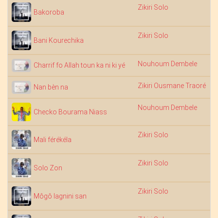
Zikiri Solo
Bakoroba
Zikiri Solo
Bani Kourechika
Nouhoum Dembele
1
Charrif fo Allah toun ka ni ki yé
Zikiri Ousmane Traoré
Nan bèn na
Nouhoum Dembele
Checko Bourama Niass
Zikiri Solo
Mali férékéla
Zikiri Solo
Solo Zon
Zikiri Solo
Môgô lagnini san