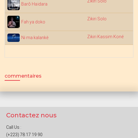
Zikiri Solo
Barô Haïdara
Zikiri Solo
Fah ya doko
Zikiri Kassim Koné
Ni ma kalankè
commentaires
Contactez nous
Call Us :
(+223) 78 17 19 90