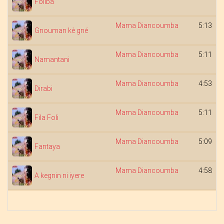
Foliba
Mama Diancoumba
5:13
Gnouman kè gné
Mama Diancoumba
5:11
Namantani
Mama Diancoumba
4:53
Dirabi
Mama Diancoumba
5:11
Fila Foli
Mama Diancoumba
5:09
Fantaya
Mama Diancoumba
4:58
A kegnin ni iyere