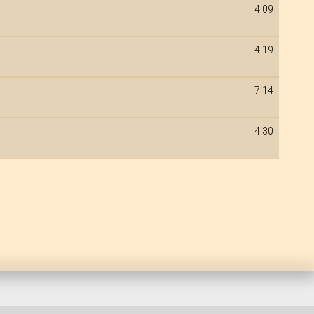
4:09
4:19
7:14
4:30