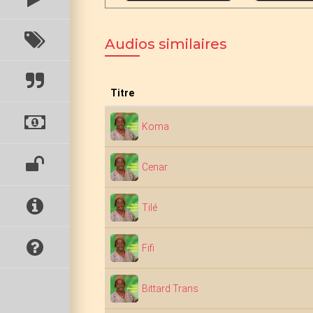
Audios similaires
Titre
Koma
Cenar
Tilé
Fifi
Bittard Trans