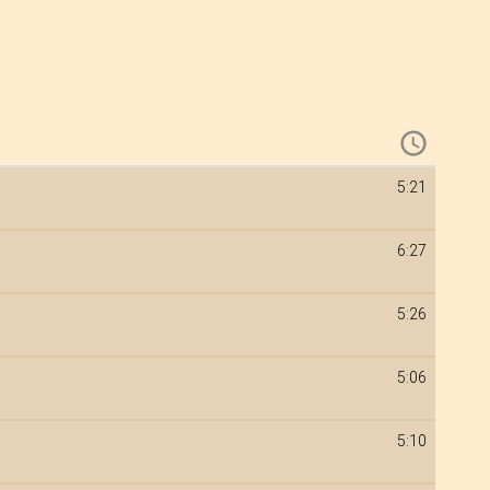
5:21
6:27
5:26
5:06
5:10