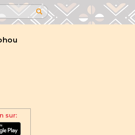
ohou
n sur: