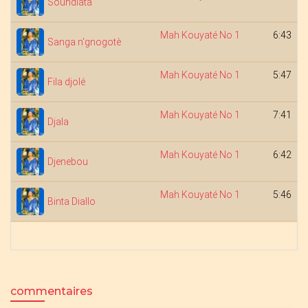
Soundiata
Mah Kouyaté No 1
6:43
Sanga n'gnogotè
Mah Kouyaté No 1
5:47
Fila djolé
Mah Kouyaté No 1
7:41
Djala
Mah Kouyaté No 1
6:42
Djenebou
Mah Kouyaté No 1
5:46
Binta Diallo
commentaires