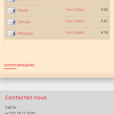
Yoro Sidibé
9:55
Dianfa
Yoro Sidibé
5:41
Sah bali
Yoro Sidibé
4:18
Mangoya
commentaires
Contactez nous
Call Us :
(+223) 78 17 19 90