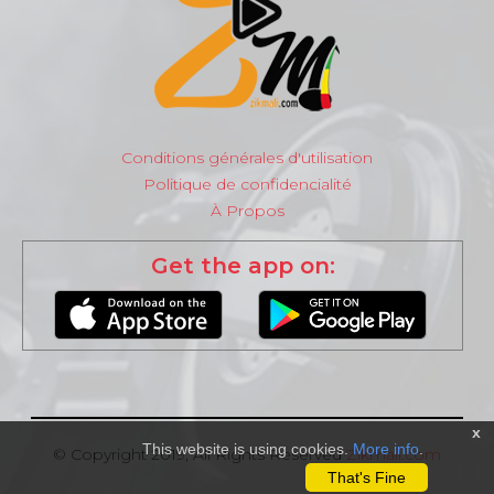
Conditions générales d'utilisation
Politique de confidencialité
À Propos
Get the app on:
x
This website is using cookies.
More info
.
© Copyright 2019, All Rights Reserved
Zikmali.com
That's Fine