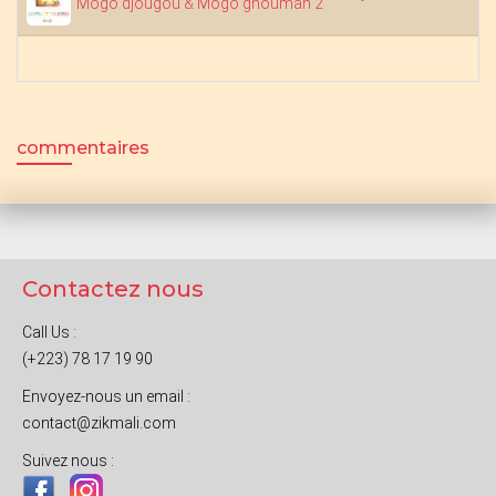
Môgô djougou & Môgô gnouman 2
commentaires
Contactez nous
Call Us :
(+223) 78 17 19 90
Envoyez-nous un email :
contact@zikmali.com
Suivez nous :