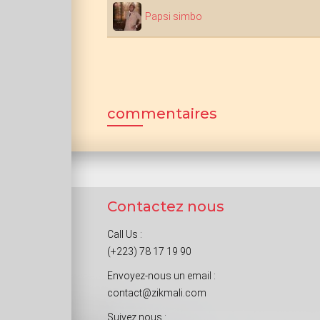
Papsi simbo
commentaires
Contactez nous
Call Us :
(+223) 78 17 19 90
Envoyez-nous un email :
contact@zikmali.com
Suivez nous :