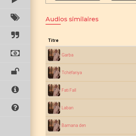
Audios similaires
Titre
Garba
Tchèfariya
Fati Fall
Laban
Bamana den