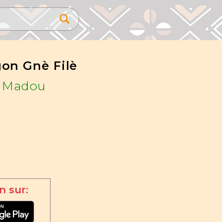
on Gnè Filè
 Madou
n sur: