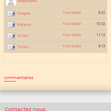
Niagadagani
Yoro Sidibé
8:32
Gnagala
Yoro Sidibé
10:32
Marassa
Yoro Sidibé
11:12
Yiri don
Yoro Sidibé
8:13
Tiè don
commentaires
Contactez nous