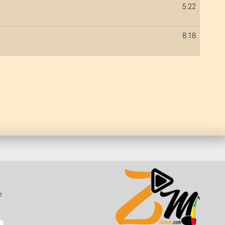
5:22
8:18
z