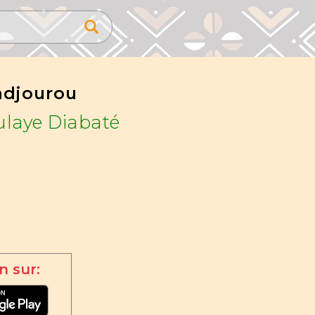
adjourou
laye Diabaté
n sur: