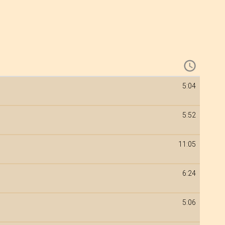
5:04
5:52
11:05
6:24
5:06