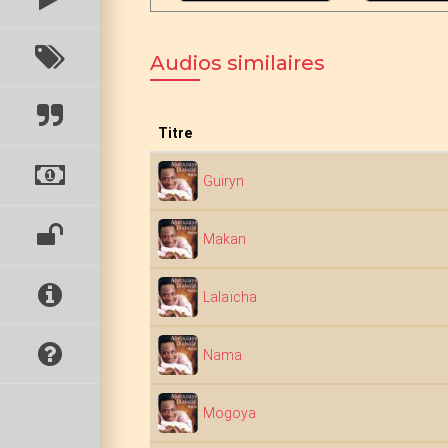
Audios similaires
Titre
Guiryn
Makan
Lalaïcha
Nama
Mogoya