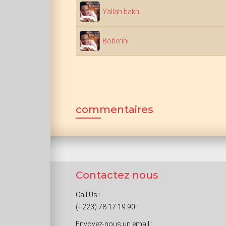
Yallah bakh
Boberini
commentaires
Contactez nous
Call Us :
(+223) 78 17 19 90
Envoyez-nous un email :