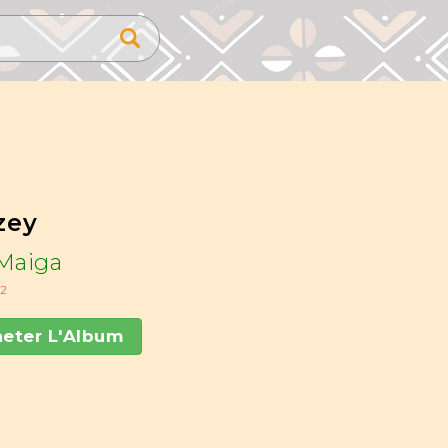
zey
Maiga
22
eter L'Album