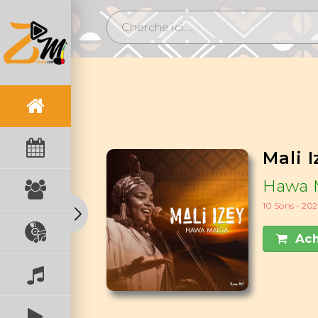
Mali I
Hawa 
10 Sons • 20
Ach